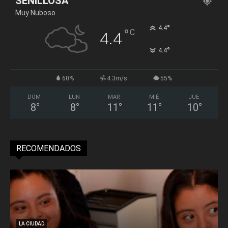
SENILLOSA
Muy Nuboso
°
4.4
°
C
4.4
°
4.4
60%
4.3m/s
55%
DOM
LUN
MAR
MIÉ
JUE
8
°
8
°
11
°
11
°
10
°
RECOMENDADOS
LA CIUDAD