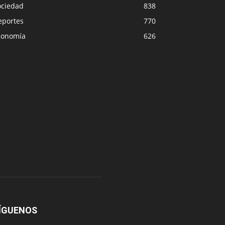
ociedad
838
eportes
770
conomía
626
ÍGUENOS