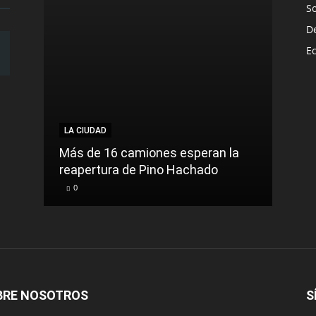
S
D
E
LA CIUDAD
Más de 16 camiones esperan la
reapertura de Pino Hachado
0
BRE NOSOTROS
S