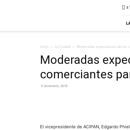
ElDigitalSenillosa
5
L
Inicio
La Ciudad
Moderadas expectativas de los c
Moderadas expec
comerciantes par
6 diciembre, 2018
El vicepresidente de ACIPAN, Edgardo Phieli