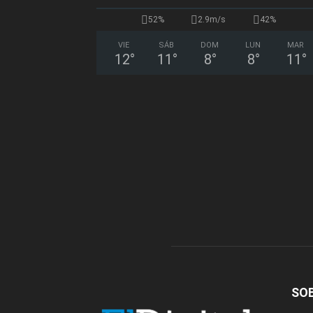
52%
2.9m/s
42%
VIE
SÁB
DOM
LUN
MAR
12
°
11
°
8
°
8
°
11
°
SO