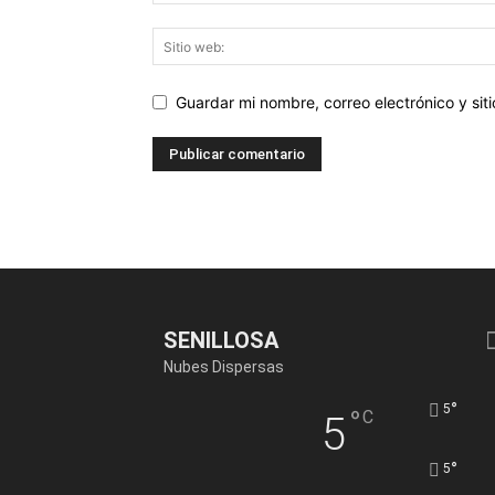
Guardar mi nombre, correo electrónico y si
SENILLOSA
Nubes Dispersas
°
5
°
C
5
°
5