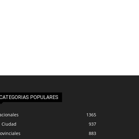
CATEGORIAS POPULARES
acionales
1365
a Ciudad
937
ovinciales
883