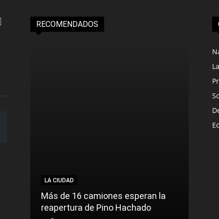
RECOMENDADOS
N
L
Pr
S
D
E
LA CIUDAD
LA C
Más de 16 camiones esperan la
reapertura de Pino Hachado
El Tr