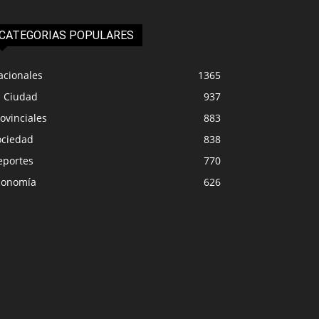
CATEGORIAS POPULARES
acionales
1365
a Ciudad
937
ovinciales
883
ociedad
838
eportes
770
conomía
626
PROVINCIALES
IUDAD
Los docentes se pla
en Solidario vuelve a Senillosa
Milei: rige el paro d