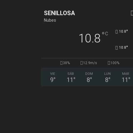
SENILLOSA
Nubes
°
10.8
°
C
10.8
°
10.8
38%
12.9m/s
100%
VIE
SÁB
DOM
LUN
MAR
9
°
11
°
8
°
8
°
11
°