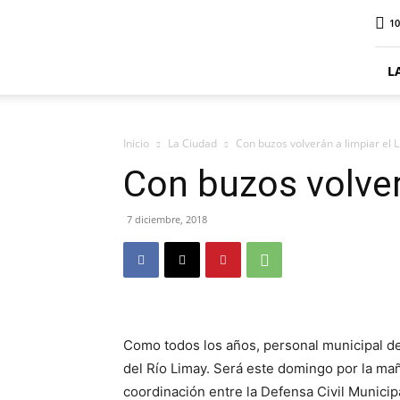
ElDigitalSenillosa
10
L
Inicio
La Ciudad
Con buzos volverán a limpiar el 
Con buzos volver
7 diciembre, 2018
Como todos los años, personal municipal d
del Río Limay. Será este domingo por la ma
coordinación entre la Defensa Civil Munici