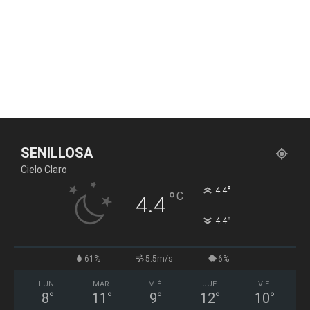
SENILLOSA
Cielo Claro
°
4.4
°
C
4.4
°
4.4
61%
5.5m/s
6%
LUN
MAR
MIÉ
JUE
VIE
8
°
11
°
9
°
12
°
10
°