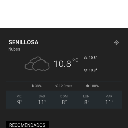
SENILLOSA
Nubes
°
10.8
°
C
10.8
°
10.8
38%
12.9m/s
100%
VIE
SÁB
DOM
LUN
MAR
9
°
11
°
8
°
8
°
11
°
RECOMENDADOS