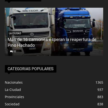
LA CIUDAD
Más de 16 camiones esperan la reapertura de
Pino Hachado
E
0
CATEGORIAS POPULARES
Nacionales
1365
La Ciudad
937
Provinciales
883
Sociedad
838