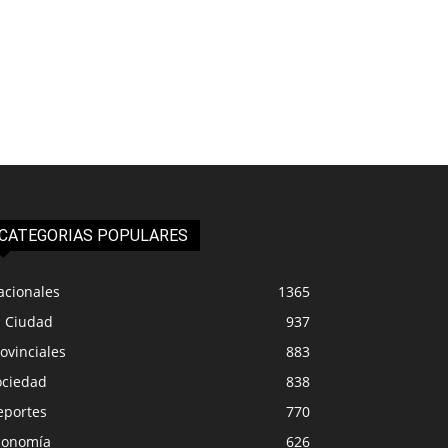
CATEGORIAS POPULARES
acionales
1365
a Ciudad
937
ovinciales
883
ociedad
838
eportes
770
conomía
626