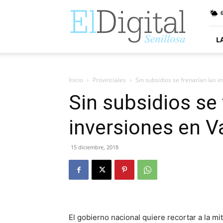
ElDigitalSenillosa
6
L
Inicio
Provinciales
Sin subsidios se frenarían las 
Sin subsidios se 
inversiones en 
15 diciembre, 2018
El gobierno nacional quiere recortar a la m