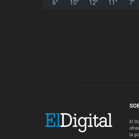
6
°
10
°
12
°
11
°
7
°
SO
El D
ofre
la p