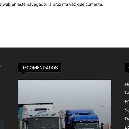
tio web en este navegador la próxima vez que comente.
RECOMENDADOS
N
L
Pr
S
D
E