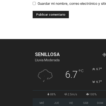
Guardar mi nombre, correo electrónico y si
SENILLOSA
Lluvia Moderada
°
6.7
°
C
6.7
°
6.7
88%
2.5m/s
100%
MIÉ
JUE
VIE
SÁB
DOM