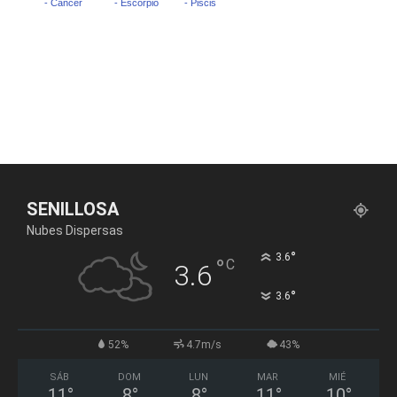
SENILLOSA
Nubes Dispersas
°
3.6
°
C
3.6
°
3.6
52%
4.7m/s
43%
SÁB
DOM
LUN
MAR
MIÉ
11
°
8
°
8
°
11
°
10
°