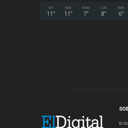
VIE
SÁB
DOM
LUN
MAR
11
°
11
°
7
°
8
°
6
°
SO
El D