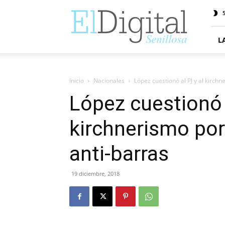
ElDigitalSenillosa
5
L
Inicio
Nacionales
López cuestionó al PJ y al kirch
López cuestionó a
kirchnerismo por
anti-barras
19 diciembre, 2018