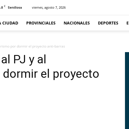
C
.8
viernes, agosto 7, 2026
Senillosa
A CIUDAD
PROVINCIALES
NACIONALES
DEPORTES
nerismo por dormir el proyecto anti-barras
l PJ y al
 dormir el proyecto