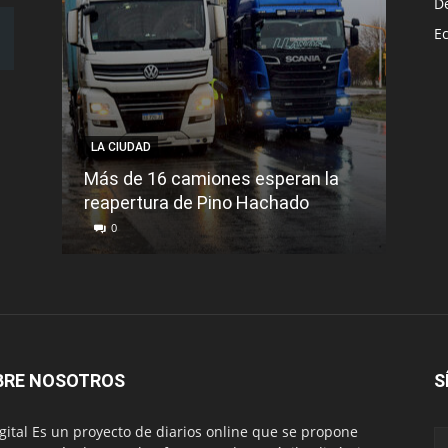
D
E
LA CIUDAD
LA C
Más de 16 camiones esperan la
reapertura de Pino Hachado
El Tr
0
0
BRE NOSOTROS
S
igital Es un proyecto de diarios online que se propone