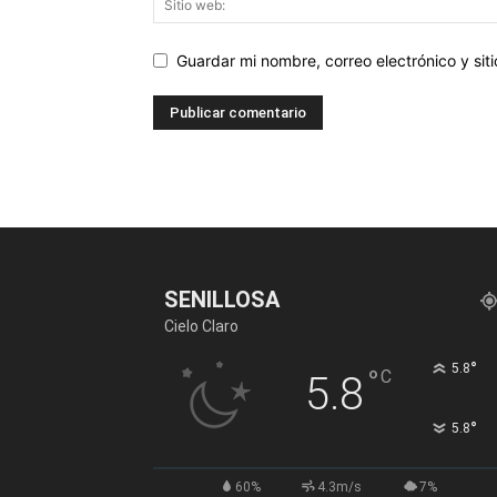
Guardar mi nombre, correo electrónico y si
SENILLOSA
Cielo Claro
°
5.8
°
C
5.8
°
5.8
60%
4.3m/s
7%