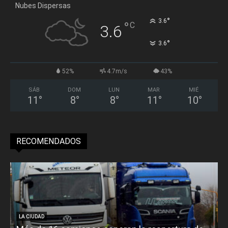
Nubes Dispersas
°
3.6
°
C
3.6
°
3.6
52%
4.7m/s
43%
SÁB
DOM
LUN
MAR
MIÉ
11
°
8
°
8
°
11
°
10
°
RECOMENDADOS
LA CIUDAD