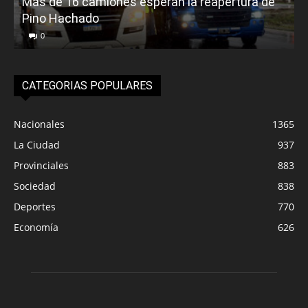
Más de 16 camiones esperan la reapertura de
Pino Hachado
E
0
CATEGORIAS POPULARES
Nacionales
1365
La Ciudad
937
Provinciales
883
Sociedad
838
Deportes
770
Economía
626