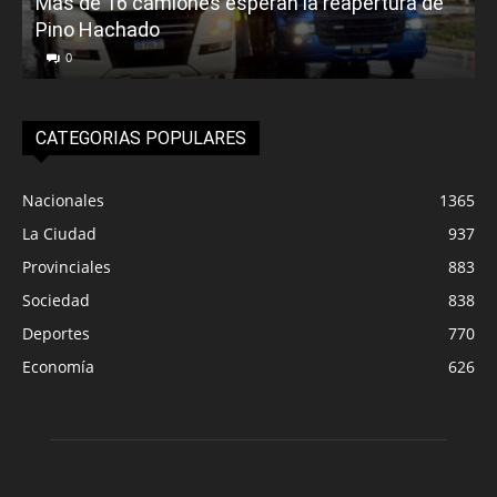
Más de 16 camiones esperan la reapertura de
Pino Hachado
E
0
CATEGORIAS POPULARES
Nacionales
1365
La Ciudad
937
Provinciales
883
Sociedad
838
Deportes
770
Economía
626