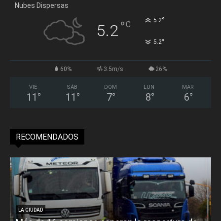
Nubes Dispersas
°
5.2
°
C
5.2
°
5.2
60%
3.5m/s
26%
VIE
SÁB
DOM
LUN
MAR
11
°
11
°
7
°
8
°
6
°
RECOMENDADOS
LA CIUDAD