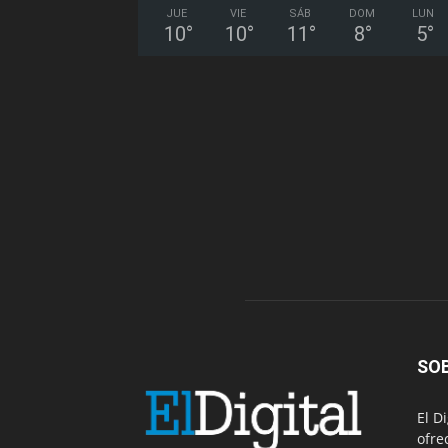
JUE
VIE
SÁB
DOM
LUN
10
°
10
°
11
°
8
°
5
°
SO
El D
ofre