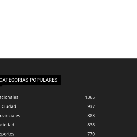
CATEGORIAS POPULARES
acionales
1365
a Ciudad
937
ovinciales
883
ociedad
838
eportes
770