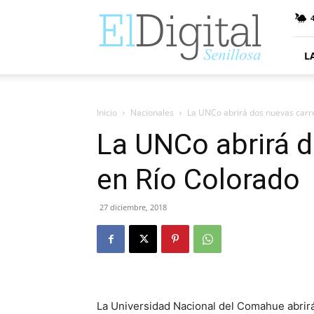
ElDigitalSenillosa
4
L
Inicio
Nacionales
La UNCo abrirá dos nuevas carr
La UNCo abrirá d
en Río Colorado
27 diciembre, 2018
La Universidad Nacional del Comahue abrirá