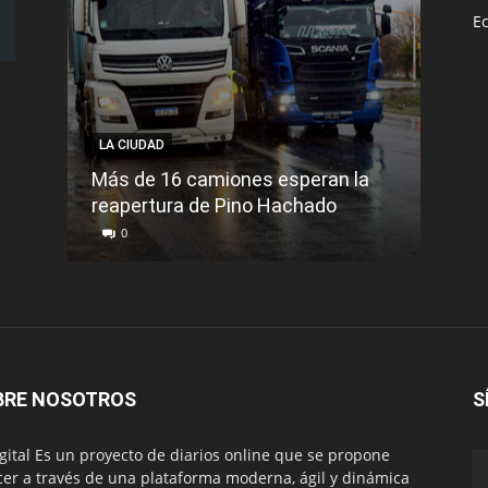
E
LA CIUDAD
LA C
Más de 16 camiones esperan la
reapertura de Pino Hachado
El Tr
0
0
BRE NOSOTROS
S
igital Es un proyecto de diarios online que se propone
cer a través de una plataforma moderna, ágil y dinámica