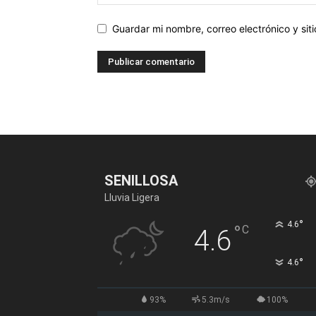
Guardar mi nombre, correo electrónico y si
SENILLOSA
Lluvia Ligera
°
4.6
°
C
4.6
°
4.6
93%
5.3m/s
100%