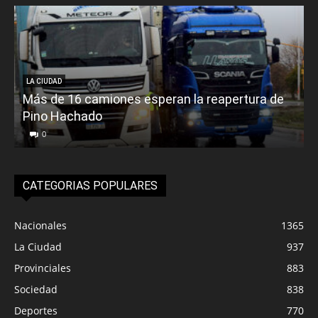
LA CIUDAD
Más de 16 camiones esperan la reapertura de
Pino Hachado
E
0
CATEGORIAS POPULARES
Nacionales
1365
La Ciudad
937
Provinciales
883
Sociedad
838
Deportes
770