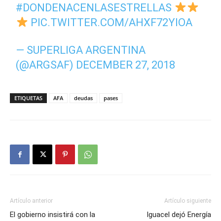
#DONDENACENLASESTRELLAS
PIC.TWITTER.COM/AHXF72YIOA
— SUPERLIGA ARGENTINA
(@ARGSAF)
DECEMBER 27, 2018
ETIQUETAS
AFA
deudas
pases
Artículo anterior
Artículo siguiente
El gobierno insistirá con la
Iguacel dejó Energía