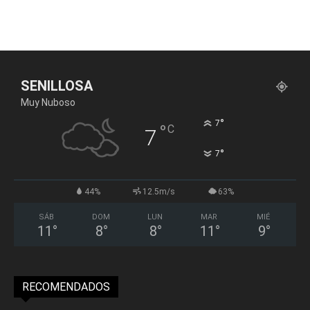
SENILLOSA
Muy Nuboso
°
7
°
C
7
°
7
44%
12.5m/s
63%
SÁB
DOM
LUN
MAR
MIÉ
11
°
8
°
8
°
11
°
9
°
RECOMENDADOS