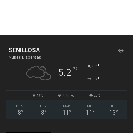
SENILLOSA
Nubes Dispersas
°
5.2
°
C
5.2
°
5.2
49%
4.4m/s
25%
DOM
LUN
MAR
MIÉ
JUE
8
°
8
°
11
°
11
°
13
°