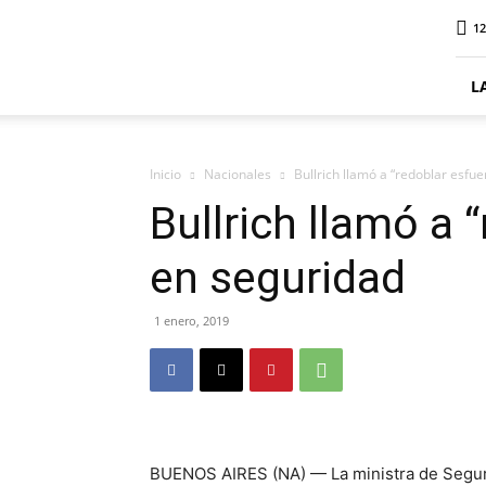
ElDigitalSenillosa
12
L
Inicio
Nacionales
Bullrich llamó a “redoblar esfu
Bullrich llamó a 
en seguridad
1 enero, 2019
BUENOS AIRES (NA) — La ministra de Segurid