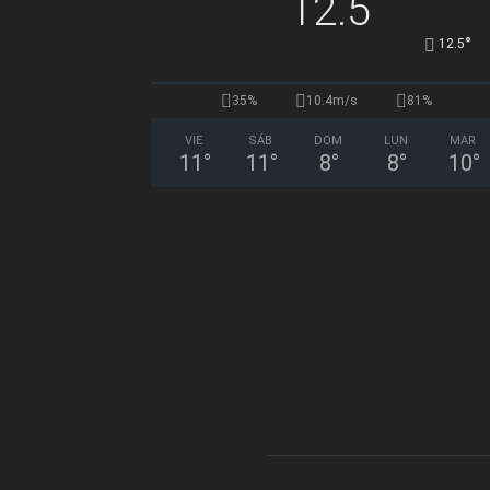
12.5
°
12.5
35%
10.4m/s
81%
VIE
SÁB
DOM
LUN
MAR
11
°
11
°
8
°
8
°
10
°