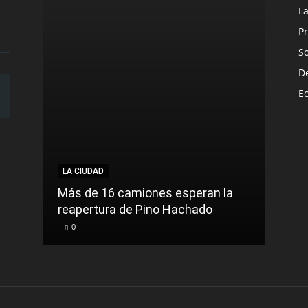
L
Pr
S
D
E
LA CIUDAD
LA C
Más de 16 camiones esperan la
reapertura de Pino Hachado
El Tr
0
0