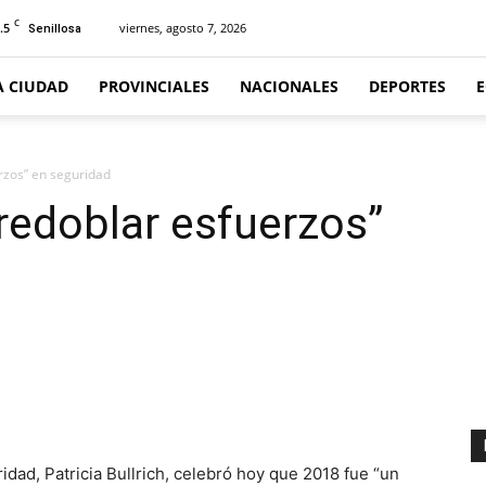
C
.5
viernes, agosto 7, 2026
Senillosa
A CIUDAD
PROVINCIALES
NACIONALES
DEPORTES
erzos” en seguridad
“redoblar esfuerzos”
ad, Patricia Bullrich, celebró hoy que 2018 fue “un