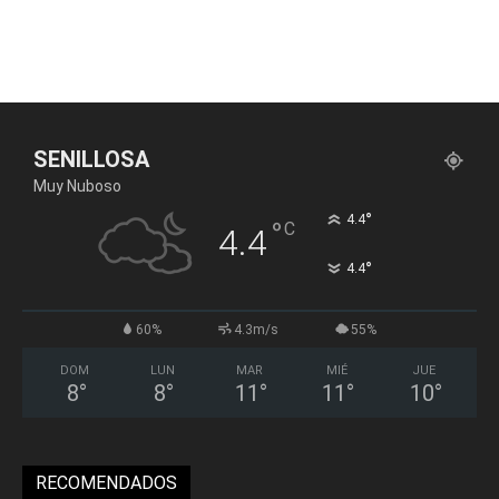
SENILLOSA
Muy Nuboso
°
4.4
°
C
4.4
°
4.4
60%
4.3m/s
55%
DOM
LUN
MAR
MIÉ
JUE
8
°
8
°
11
°
11
°
10
°
RECOMENDADOS