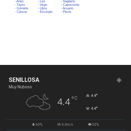
SENILLOSA
Muy Nuboso
°
4.4
°
C
4.4
°
4.4
60%
4.3m/s
55%