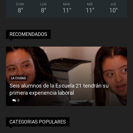
DOM
LUN
MAR
MIÉ
JUE
8
°
8
°
11
°
11
°
10
°
RECOMENDADOS
LA CIUDAD
Seis alumnos de la Escuela 21 tendrán su
primera experiencia laboral
0
CATEGORIAS POPULARES