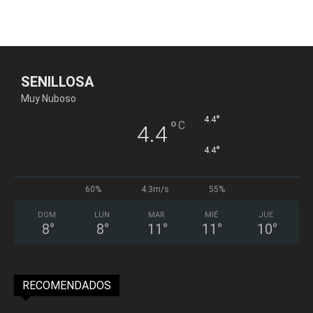
SENILLOSA
Muy Nuboso
°
4.4
°
C
4.4
°
4.4
60%
4.3m/s
55%
DOM
LUN
MAR
MIÉ
JUE
8
°
8
°
11
°
11
°
10
°
RECOMENDADOS