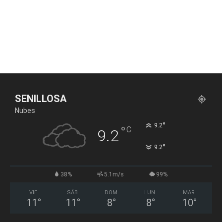
SENILLOSA
Nubes
°
9.2
°
C
9.2
°
9.2
38%
5.1m/s
99%
VIE
SÁB
DOM
LUN
MAR
11
°
11
°
8
°
8
°
10
°