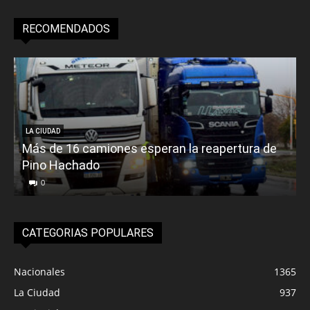
RECOMENDADOS
LA CIUDAD
Más de 16 camiones esperan la reapertura de
Pino Hachado
E
0
CATEGORIAS POPULARES
Nacionales
1365
La Ciudad
937