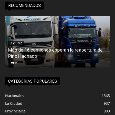
RECOMENDADOS
LA CIUDAD
Más de 16 camiones esperan la reapertura de
Pino Hachado
E
0
CATEGORIAS POPULARES
Nacionales
1365
La Ciudad
937
Provinciales
883