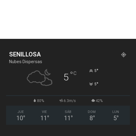
SENILLOSA
Nubes Dispersas
°
5
°
C
5
°
5
80%
6.3m/s
42%
JUE
VIE
SÁB
DOM
LUN
10
°
11
°
11
°
8
°
5
°