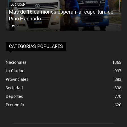
LA CIUDAD
Más de 16 camiones esperan la reapertura de
Pino Hachado
E
0
CATEGORIAS POPULARES
Nacionales
1365
La Ciudad
937
Provinciales
883
Sociedad
838
Deportes
770
Economía
626