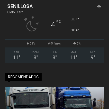
SENILLOSA
Cielo Claro
°
4
°
C
4
°
4
53%
5.4m/s
5%
SÁB
DOM
LUN
MAR
MIÉ
11
°
8
°
8
°
11
°
9
°
RECOMENDADOS