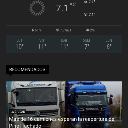
°
7.1
°
C
7.1
°
7.1
61%
7.7m/s
2%
JUE
VIE
SÁB
DOM
LUN
10
°
11
°
11
°
7
°
6
°
RECOMENDADOS
LA CIUDAD
Más de 16 camiones esperan la reapertura de
Pino Hachado
E