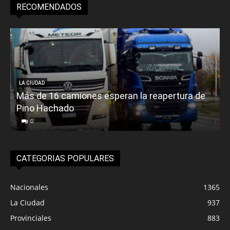
RECOMENDADOS
LA CIUDAD
Más de 16 camiones esperan la reapertura de
Pino Hachado
E
0
CATEGORIAS POPULARES
Nacionales
1365
La Ciudad
937
Provinciales
883