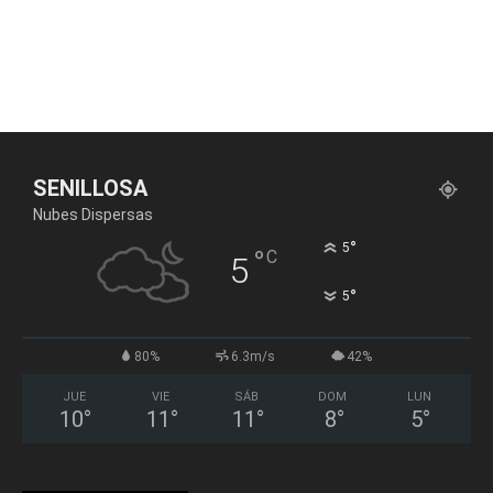
SENILLOSA
Nubes Dispersas
°
5
°
C
5
°
5
80%
6.3m/s
42%
JUE
VIE
SÁB
DOM
LUN
10
°
11
°
11
°
8
°
5
°