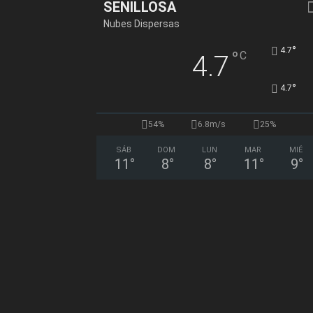
SENILLOSA
Nubes Dispersas
°
4.7
°
C
4.7
°
4.7
54%
6.8m/s
25%
SÁB
DOM
LUN
MAR
MIÉ
11
°
8
°
8
°
11
°
9
°