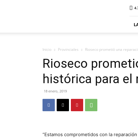
ElDigitalSenillosa
4.
L
Inicio
Provinciales
Rioseco prometió una reparació
Rioseco prometi
histórica para el
18 enero, 2019
“Estamos comprometidos con la reparación hi