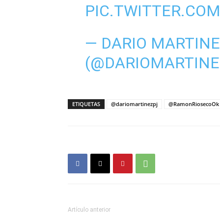
PIC.TWITTER.CO
— DARIO MARTIN
(@DARIOMARTINE
ETIQUETAS
@dariomartinezpj
@RamonRiosecoOk
Artículo anterior