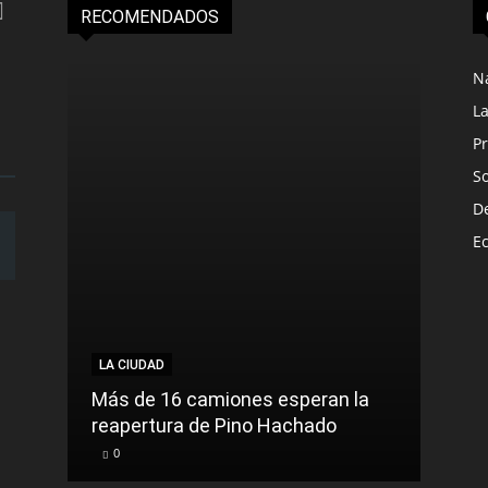
RECOMENDADOS
N
L
Pr
S
D
E
LA CIUDAD
LA C
Más de 16 camiones esperan la
reapertura de Pino Hachado
El Tr
0
0