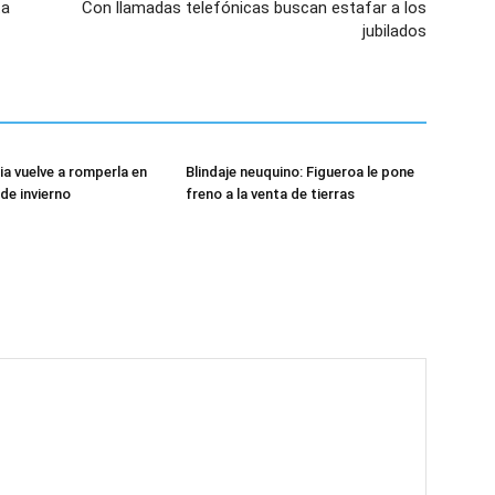
ta
Con llamadas telefónicas buscan estafar a los
jubilados
ia vuelve a romperla en
Blindaje neuquino: Figueroa le pone
de invierno
freno a la venta de tierras