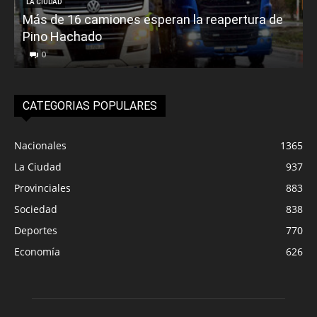
LA CIUDAD
Más de 16 camiones esperan la reapertura de
Pino Hachado
E
0
CATEGORIAS POPULARES
Nacionales
1365
La Ciudad
937
Provinciales
883
Sociedad
838
Deportes
770
Economía
626