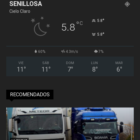
SENILLOSA
Cielo Claro
°
5.8
°
C
5.8
°
5.8
60%
4.3m/s
7%
VIE
SÁB
DOM
LUN
MAR
11
°
11
°
7
°
8
°
6
°
RECOMENDADOS