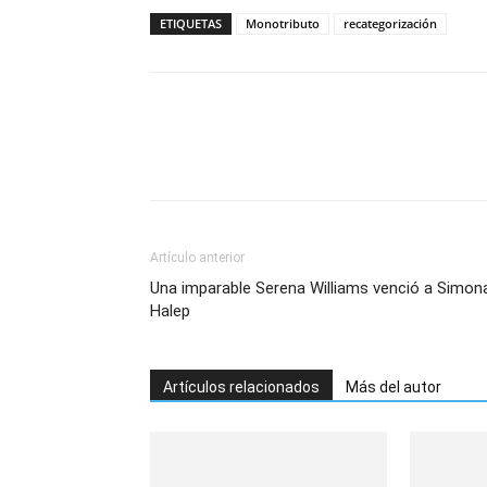
ETIQUETAS
Monotributo
recategorización
Artículo anterior
Una imparable Serena Williams venció a Simon
Halep
Artículos relacionados
Más del autor