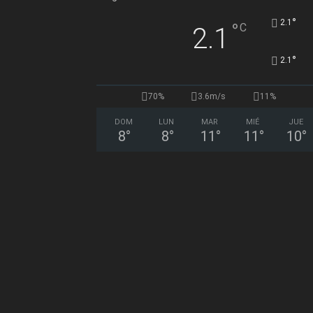
°
2.1
°
C
2.1
°
2.1
70%
3.6m/s
11%
DOM
LUN
MAR
MIÉ
JUE
8
°
8
°
11
°
11
°
10
°