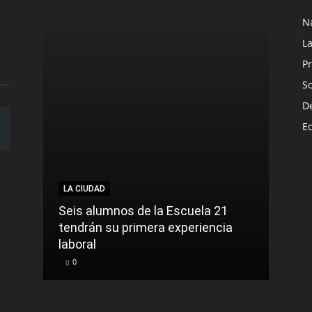
N
L
Pr
S
D
E
LA CIUDAD
Seis alumnos de la Escuela 21
tendrán su primera experiencia
laboral
0