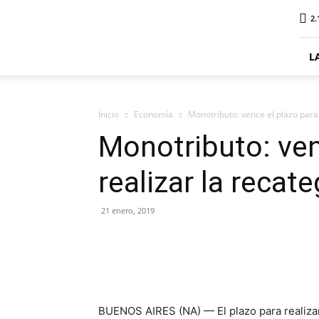
ElDigitalSenillosa
2.
L
Inicio
Economía
Monotributo: vence el plazo para 
Monotributo: ven
realizar la recat
21 enero, 2019
BUENOS AIRES (NA) — El plazo para realizar