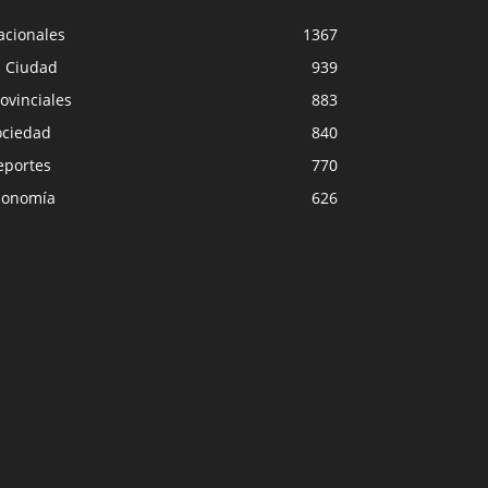
acionales
1367
a Ciudad
939
ovinciales
883
ociedad
840
eportes
770
conomía
626