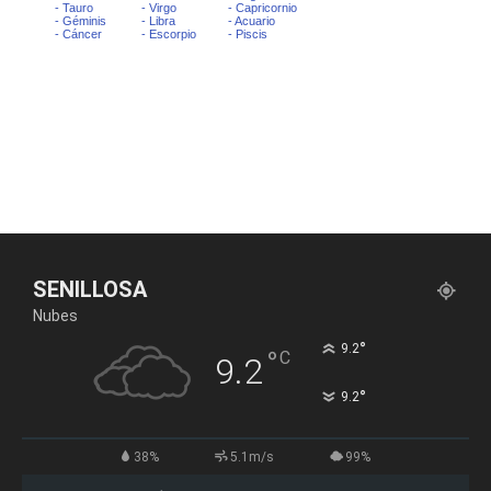
SENILLOSA
Nubes
°
9.2
°
C
9.2
°
9.2
38%
5.1m/s
99%