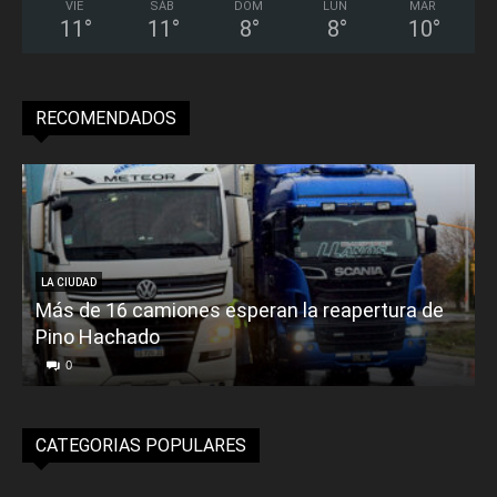
VIE
SÁB
DOM
LUN
MAR
11
°
11
°
8
°
8
°
10
°
RECOMENDADOS
LA CIUDAD
Más de 16 camiones esperan la reapertura de
Pino Hachado
E
0
CATEGORIAS POPULARES