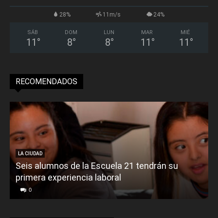
28%
11m/s
24%
SÁB
DOM
LUN
MAR
MIÉ
11
°
8
°
8
°
11
°
11
°
RECOMENDADOS
LA CIUDAD
Seis alumnos de la Escuela 21 tendrán su
primera experiencia laboral
0