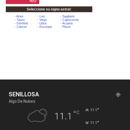
SENILLOSA
Algo De Nubes
°
11.1
°
C
11.1
°
11.1