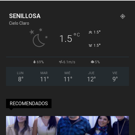
SENILLOSA
Cielo Claro
°
1.5
°
C
1.5
°
1.5
69%
6.1m/s
5%
LUN
MAR
MIÉ
JUE
VIE
8
°
11
°
11
°
12
°
9
°
RECOMENDADOS