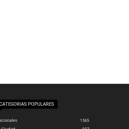
CATEGORIAS POPULARES
acionales
1365
a Ciudad
937