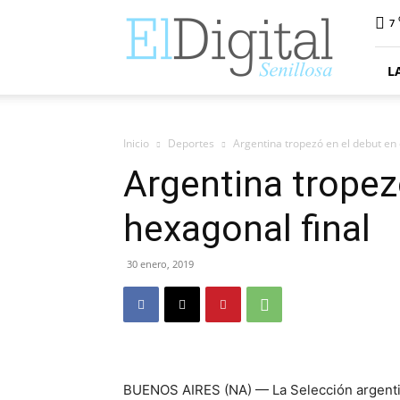
ElDigitalSenillosa
7
L
Inicio
Deportes
Argentina tropezó en el debut en 
Argentina tropez
hexagonal final
30 enero, 2019
BUENOS AIRES (NA) — La Selección argentin