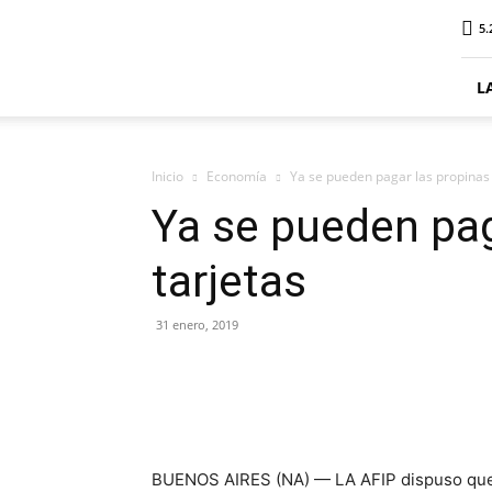
ElDigitalSenillosa
5.
L
Inicio
Economía
Ya se pueden pagar las propinas 
Ya se pueden pag
tarjetas
31 enero, 2019
BUENOS AIRES (NA) — LA AFIP dispuso que l