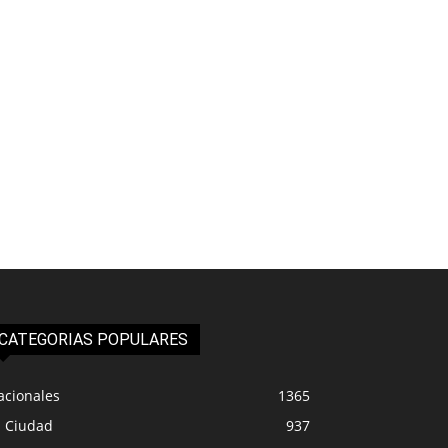
CATEGORIAS POPULARES
acionales
1365
a Ciudad
937