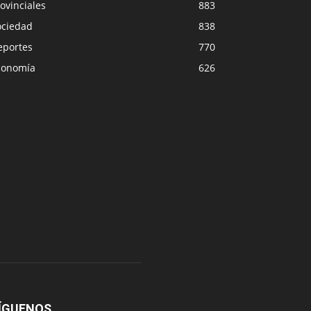
ovinciales
883
ociedad
838
eportes
770
conomía
626
ÍGUENOS