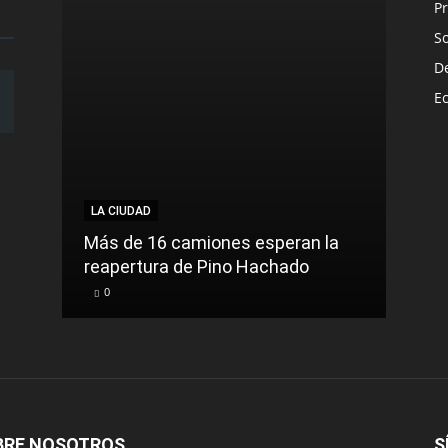
Pr
S
D
E
LA CIUDAD
Más de 16 camiones esperan la
reapertura de Pino Hachado
0
BRE NOSOTROS
S