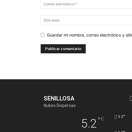
Guardar mi nombre, correo electrónico y si
SENILLOSA
Nubes Dispersas
°
5.2
°
C
5.2