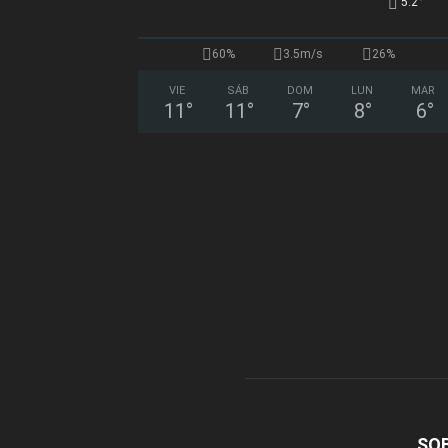
°
5.2
60%
3.5m/s
26%
VIE
SÁB
DOM
LUN
MAR
11
°
11
°
7
°
8
°
6
°
SO