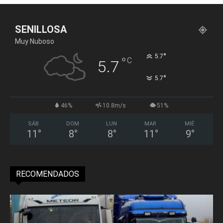
SENILLOSA
Muy Nuboso
°
5.7
°
C
5.7
°
5.7
46%
10.8m/s
51%
SÁB
DOM
LUN
MAR
MIÉ
11
°
8
°
8
°
11
°
9
°
RECOMENDADOS