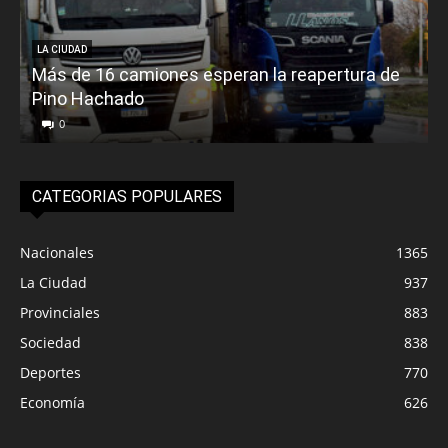
LA CIUDAD
Más de 16 camiones esperan la reapertura de
Pino Hachado
E
0
CATEGORIAS POPULARES
Nacionales
1365
La Ciudad
937
Provinciales
883
Sociedad
838
Deportes
770
Economía
626