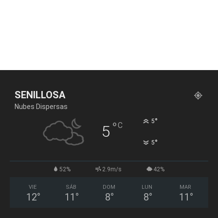
SENILLOSA
Nubes Dispersas
°
5
°
C
5
°
5
52%
2.9m/s
42%
VIE
SÁB
DOM
LUN
MAR
12
°
11
°
8
°
8
°
11
°