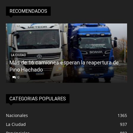
RECOMENDADOS
LA CIUDAD
Más de 16 camiones esperan la reapertura de
Pino Hachado
E
0
CATEGORIAS POPULARES
Nacionales
1365
La Ciudad
937