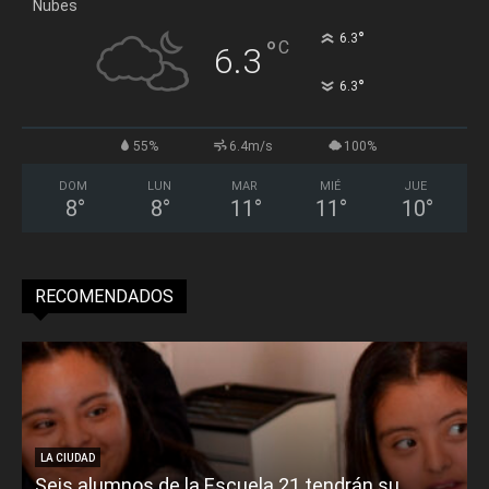
Nubes
°
6.3
°
C
6.3
°
6.3
55%
6.4m/s
100%
DOM
LUN
MAR
MIÉ
JUE
8
°
8
°
11
°
11
°
10
°
RECOMENDADOS
LA CIUDAD
Seis alumnos de la Escuela 21 tendrán su