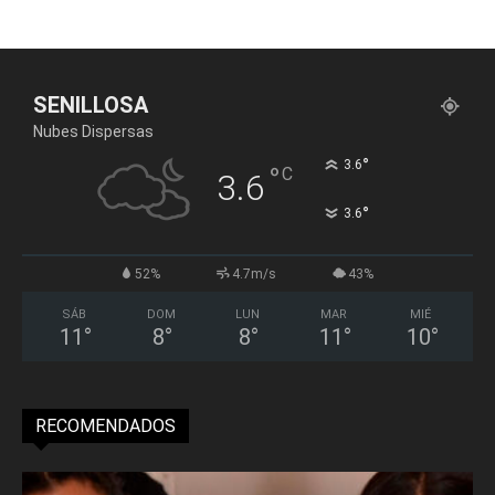
SENILLOSA
Nubes Dispersas
°
3.6
°
C
3.6
°
3.6
52%
4.7m/s
43%
SÁB
DOM
LUN
MAR
MIÉ
11
°
8
°
8
°
11
°
10
°
RECOMENDADOS