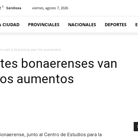
C
2
viernes, agosto 7, 2026
Senillosa
A CIUDAD
PROVINCIALES
NACIONALES
DEPORTES
s van a la Justicia por los aumentos
ntes bonaerenses van
r los aumentos
naerense, junto al Centro de Estudios para la