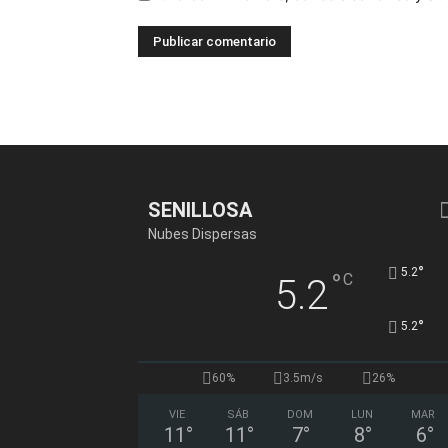
SENILLOSA
Nubes Dispersas
°
5.2
°
C
5.2
°
5.2
60%
3.5m/s
26%
VIE
SÁB
DOM
LUN
MAR
11
°
11
°
7
°
8
°
6
°