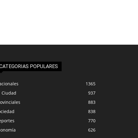
CATEGORIAS POPULARES
acionales
1365
a Ciudad
937
ovinciales
883
ociedad
838
eportes
770
conomía
626