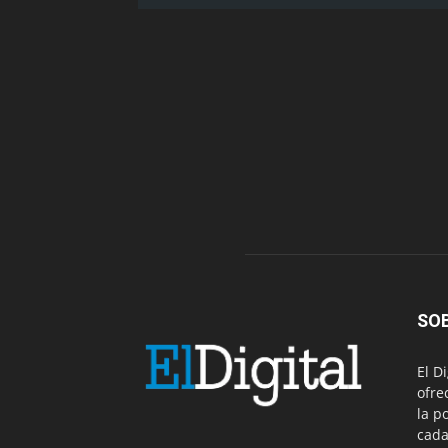
SO
El D
ofre
la p
cada