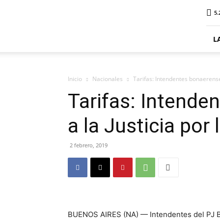
ElDigitalSenillosa
5.
L
Inicio
Nacionales
Tarifas: Intendentes bonaerense
Tarifas: Intende
a la Justicia po
2 febrero, 2019
BUENOS AIRES (NA) — Intendentes del PJ Bo