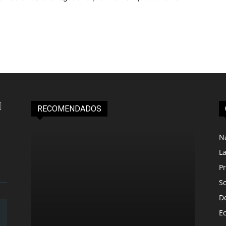
RECOMENDADOS
N
L
Pr
S
D
E