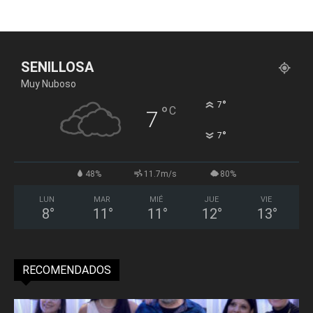
SENILLOSA
Muy Nuboso
°
7
°
C
7
°
7
48%
11.7m/s
80%
LUN
MAR
MIÉ
JUE
VIE
8
°
11
°
11
°
12
°
13
°
RECOMENDADOS