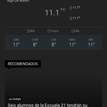
Algo De Nubes
°
11.1
°
C
11.1
°
11.1
28%
11m/s
24%
SÁB
DOM
LUN
MAR
MIÉ
11
°
8
°
8
°
11
°
11
°
RECOMENDADOS
LA CIUDAD
Seis alumnos de la Escuela 21 tendrán su