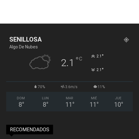
SENILLOSA
Algo De Nubes
°
2.1
°
C
2.1
°
2.1
70%
3.6m/s
11%
DOM
LUN
MAR
MIÉ
JUE
8
°
8
°
11
°
11
°
10
°
RECOMENDADOS