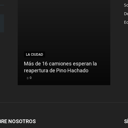
S
D
E
LA CIUDAD
LA C
Más de 16 camiones esperan la
reapertura de Pino Hachado
El Tr
0
0
BRE NOSOTROS
S