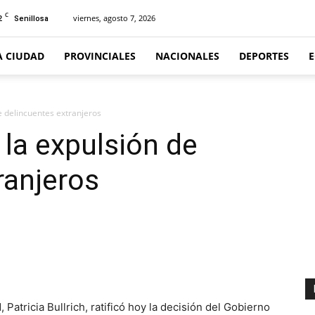
C
2
viernes, agosto 7, 2026
Senillosa
A CIUDAD
PROVINCIALES
NACIONALES
DEPORTES
de delincuentes extranjeros
 la expulsión de
ranjeros
tricia Bullrich, ratificó hoy la decisión del Gobierno