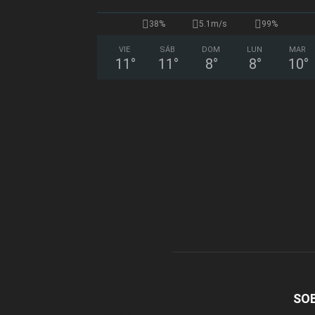
38%
5.1m/s
99%
VIE
SÁB
DOM
LUN
MAR
11
°
11
°
8
°
8
°
10
°
SO