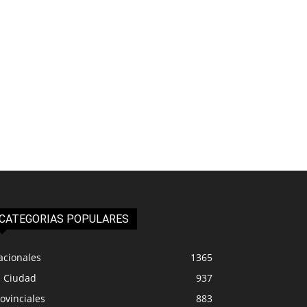
CATEGORIAS POPULARES
acionales
1365
a Ciudad
937
ovinciales
883