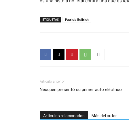
es una pistola no letal contra una que es leta
ETIQUETAS
Patricia Bullrich
Artículo anterior
Neuquén presentó su primer auto eléctrico
Artículos relacionados
Más del autor