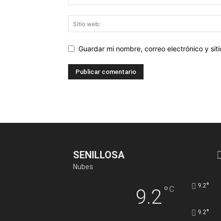
Guardar mi nombre, correo electrónico y si
SENILLOSA
Nubes
°
9.2
°
C
9.2
°
9.2