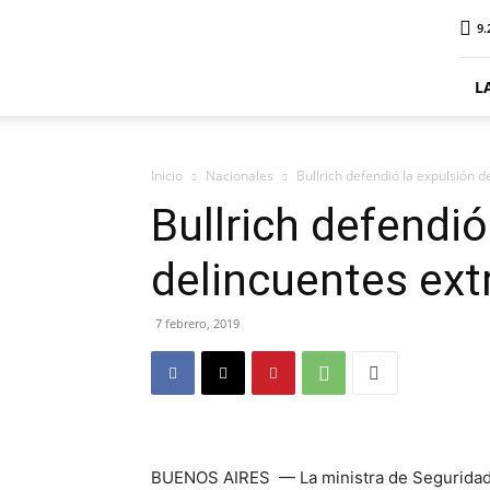
ElDigitalSenillosa
9.
L
Inicio
Nacionales
Bullrich defendió la expulsión 
Bullrich defendió
delincuentes ext
7 febrero, 2019
BUENOS AIRES — La ministra de Seguridad, Pa