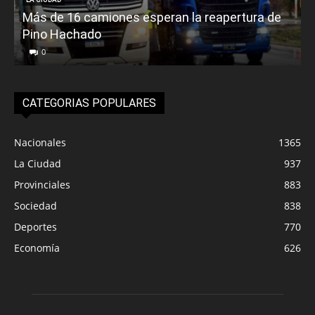
Más de 16 camiones esperan la reapertura de
Pino Hachado
E
0
CATEGORIAS POPULARES
Nacionales
1365
La Ciudad
937
Provinciales
883
Sociedad
838
Deportes
770
Economía
626