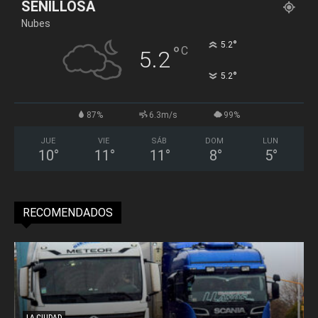
SENILLOSA
Nubes
°
5.2
°
C
5.2
°
5.2
87%
6.3m/s
99%
JUE
VIE
SÁB
DOM
LUN
10
°
11
°
11
°
8
°
5
°
RECOMENDADOS
LA CIUDAD