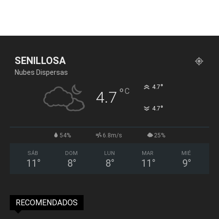
SENILLOSA
Nubes Dispersas
°
4.7
°
C
4.7
°
4.7
54%
6.8m/s
25%
SÁB
DOM
LUN
MAR
MIÉ
11
°
8
°
8
°
11
°
9
°
RECOMENDADOS