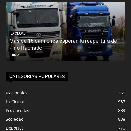
LA CIUDAD
Más de 16 camiones esperan la reapertura de
Pino Hachado
E
0
CATEGORIAS POPULARES
Nacionales
1365
La Ciudad
937
Provinciales
883
Sociedad
838
Deportes
770