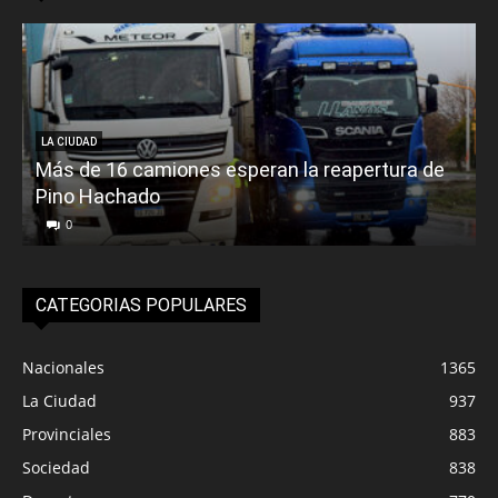
LA CIUDAD
Más de 16 camiones esperan la reapertura de
Pino Hachado
E
0
CATEGORIAS POPULARES
Nacionales
1365
La Ciudad
937
Provinciales
883
Sociedad
838