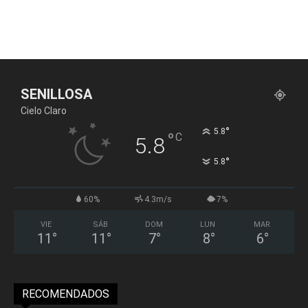
SENILLOSA
Cielo Claro
°
5.8
°
C
5.8
°
5.8
60%
4.3m/s
7%
VIE
SÁB
DOM
LUN
MAR
11
°
11
°
7
°
8
°
6
°
RECOMENDADOS