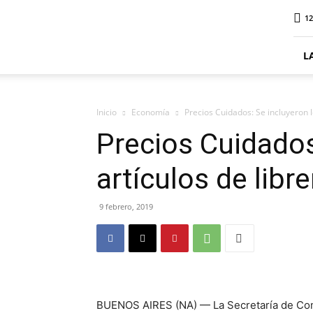
ElDigitalSenillosa
12
L
Inicio
Economía
Precios Cuidados: Se incluyeron lo
Precios Cuidados
artículos de libre
9 febrero, 2019
BUENOS AIRES (NA) — La Secretaría de Comer