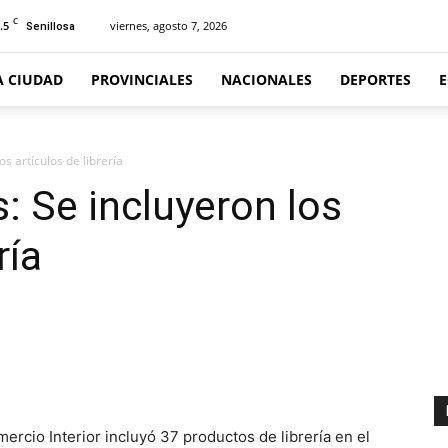
C
.5
viernes, agosto 7, 2026
Senillosa
A CIUDAD
PROVINCIALES
NACIONALES
DEPORTES
s artículos de librería
: Se incluyeron los
ría
cio Interior incluyó 37 productos de librería en el