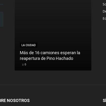
S
D
E
LA CIUDAD
LA C
Más de 16 camiones esperan la
reapertura de Pino Hachado
El Tr
0
0
BRE NOSOTROS
S