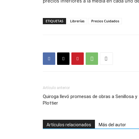
precios inferiores a la media en cada uno de
ETIQUETAS
Librerías
Precios Cuidados
Artículo anterior
Quiroga llevó promesas de obras a Senillosa y
Plottier
Artículos relacionados
Más del autor