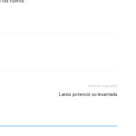
 los rubros”.
Artículo siguiente
Lanús potenció su levantada