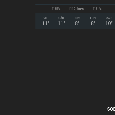
35%
10.4m/s
81%
VIE
SÁB
DOM
LUN
MAR
11
°
11
°
8
°
8
°
10
°
SO