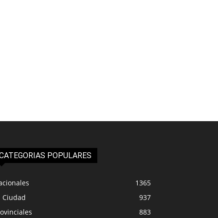
CATEGORIAS POPULARES
acionales
1365
a Ciudad
937
ovinciales
883