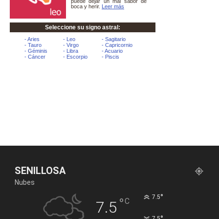
SENILLOSA
Nubes
°
7.5
°
C
7.5
°
7.5