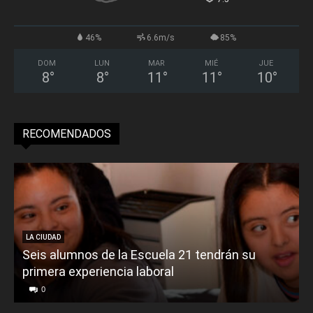
46%
6.6m/s
85%
DOM
LUN
MAR
MIÉ
JUE
8
°
8
°
11
°
11
°
10
°
RECOMENDADOS
LA CIUDAD
Seis alumnos de la Escuela 21 tendrán su
primera experiencia laboral
0