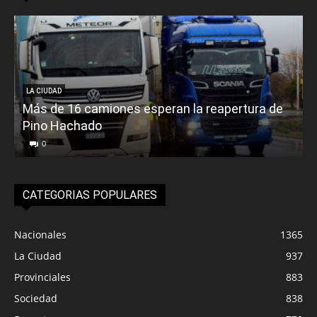
LA CIUDAD
Más de 16 camiones esperan la reapertura de
Pino Hachado
E
0
CATEGORIAS POPULARES
Nacionales
1365
La Ciudad
937
Provinciales
883
Sociedad
838