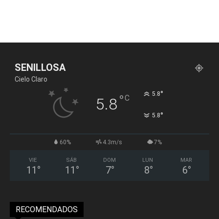
SENILLOSA
Cielo Claro
°
5.8
°
C
5.8
°
5.8
60%
4.3m/s
7%
VIE
SÁB
DOM
LUN
MAR
11
°
11
°
7
°
8
°
6
°
RECOMENDADOS