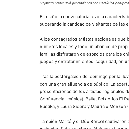
Alejandro Lerner unió generaciones con su música y sorpren
Este año la convocatoria tuvo la característ
superando la cantidad de visitantes de las e
A los consagrados artistas nacionales que b
números locales y todo un abanico de prop
familias disfrutaron de espacios para los c
juegos y entretenimientos, seguridad, en un
Tras la postergación del domingo por la llu
con una gran afluencia de público. La apertur
presentaciones de los artistas regionales 
Confluencia- música); Ballet Folklórico El 
Rústika, y Laura Sidera y Mauricio Monzón 
También Marité y el Dúo Berbel cautivaron 
malambo. Sobre el cierre, Alejandro Lerner 