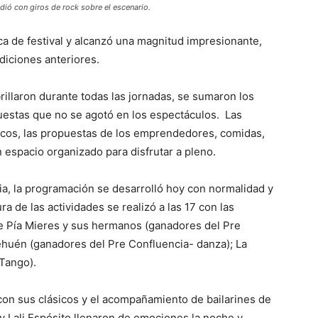
dió con giros de rock sobre el escenario.
ica de festival y alcanzó una magnitud impresionante,
diciones anteriores.
rillaron durante todas las jornadas, se sumaron los
uestas que no se agotó en los espectáculos. Las
hicos, las propuestas de los emprendedores, comidas,
 espacio organizado para disfrutar a pleno.
via, la programación se desarrolló hoy con normalidad y
a de las actividades se realizó a las 17 con las
de Pía Mieres y sus hermanos (ganadores del Pre
Pehuén (ganadores del Pre Confluencia- danza); La
(Tango).
con sus clásicos y el acompañamiento de bailarines de
y Lali Espósito llenaron de emociones la noche y