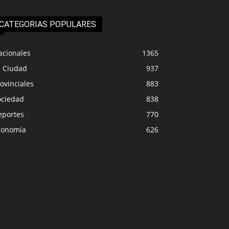
CATEGORIAS POPULARES
acionales
1365
a Ciudad
937
ovinciales
883
ociedad
838
eportes
770
conomía
626
PROVINCIALES
IUDAD
Los docentes se pla
en Solidario vuelve a Senillosa
Milei: rige el paro d
0