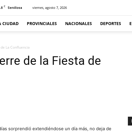
C
.8
viernes, agosto 7, 2026
Senillosa
A CIUDAD
PROVINCIALES
NACIONALES
DEPORTES
a de La Confluencia
rre de la Fiesta de
días sorprendió extendiéndose un día más, no deja de