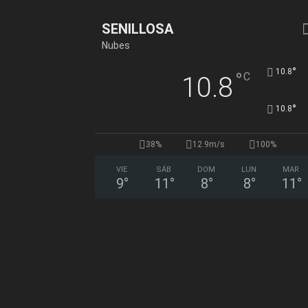
SENILLOSA
Nubes
°
10.8
°
C
10.8
°
10.8
38%
12.9m/s
100%
VIE
SÁB
DOM
LUN
MAR
9
°
11
°
8
°
8
°
11
°