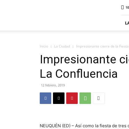
ElDigitalSenillosa
10
L
Inicio
La Ciudad
Impresionante cierre de la Fiest
Impresionante cie
La Confluencia
12 febrero, 2019
NEUQUÉN (ED) – Así como la fiesta de tres 