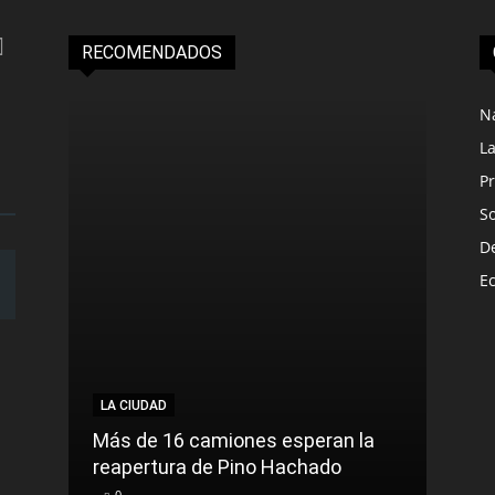
RECOMENDADOS
N
L
Pr
S
D
E
LA CIUDAD
LA C
Más de 16 camiones esperan la
reapertura de Pino Hachado
El Tr
0
0