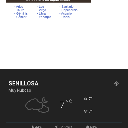
SENILLOSA
Muy Nuboso
°
7
°
C
7
°
7
44%
12.5m/s
63%