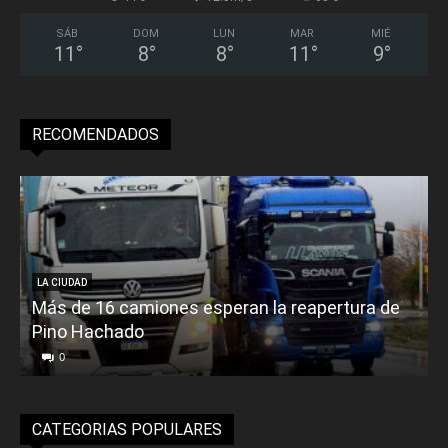
SÁB
DOM
LUN
MAR
MIÉ
11
°
8
°
8
°
11
°
9
°
RECOMENDADOS
LA CIUDAD
Más de 16 camiones esperan la reapertura de
Pino Hachado
E
0
CATEGORIAS POPULARES