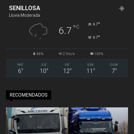
SENILLOSA
Lluvia Moderada
°
6.7
°
C
6.7
°
6.7
88%
2.5m/s
100%
MIÉ
JUE
VIE
SÁB
DOM
6
°
10
°
12
°
11
°
7
°
RECOMENDADOS