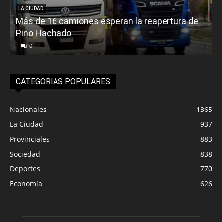
LA CIUDAD
Más de 16 camiones esperan la reapertura de
Pino Hachado
E
0
CATEGORIAS POPULARES
Nacionales
1365
La Ciudad
937
Provinciales
883
Sociedad
838
Deportes
770
Economía
626