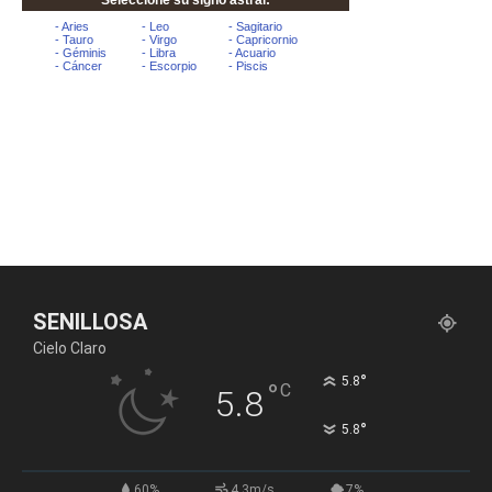
SENILLOSA
Cielo Claro
°
5.8
°
C
5.8
°
5.8
60%
4.3m/s
7%