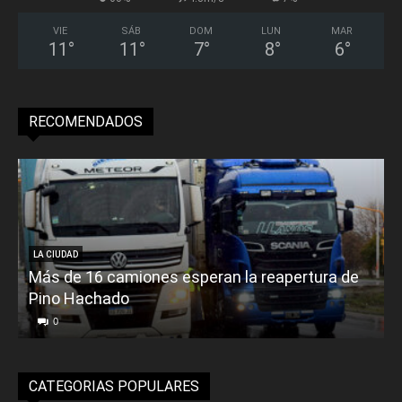
VIE
SÁB
DOM
LUN
MAR
11
°
11
°
7
°
8
°
6
°
RECOMENDADOS
LA CIUDAD
Más de 16 camiones esperan la reapertura de
Pino Hachado
E
0
CATEGORIAS POPULARES