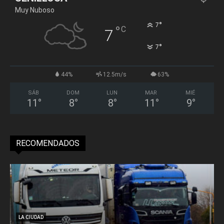
Muy Nuboso
°
7
°
C
7
°
7
44%
12.5m/s
63%
SÁB
DOM
LUN
MAR
MIÉ
11
°
8
°
8
°
11
°
9
°
RECOMENDADOS
LA CIUDAD