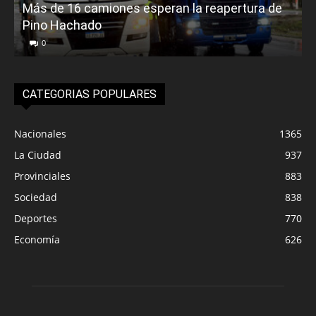
Más de 16 camiones esperan la reapertura de
Pino Hachado
E
0
CATEGORIAS POPULARES
Nacionales
1365
La Ciudad
937
Provinciales
883
Sociedad
838
Deportes
770
Economía
626